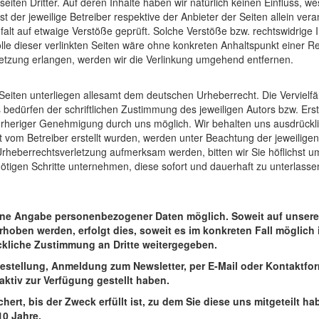
iten Dritter. Auf deren Inhalte haben wir natürlich keinen Einfluss, we
der jeweilige Betreiber respektive der Anbieter der Seiten allein veran
falt auf etwaige Verstöße geprüft. Solche Verstöße bzw. rechtswidrige 
olle dieser verlinkten Seiten wäre ohne konkreten Anhaltspunkt einer
erletzung erlangen, werden wir die Verlinkung umgehend entfernen.
Seiten unterliegen allesamt dem deutschen Urheberrecht. Die Vervielfäl
edürfen der schriftlichen Zustimmung des jeweiligen Autors bzw. Erst
vorheriger Genehmigung durch uns möglich. Wir behalten uns ausdrück
icht vom Betreiber erstellt wurden, werden unter Beachtung der jeweili
 Urheberrechtsverletzung aufmerksam werden, bitten wir Sie höflichst
tigen Schritte unternehmen, diese sofort und dauerhaft zu unterlasse
hne Angabe personenbezogener Daten möglich. Soweit auf unser
oben werden, erfolgt dies, soweit es im konkreten Fall möglich is
ckliche Zustimmung an Dritte weitergegeben.
estellung, Anmeldung zum Newsletter, per E-Mail oder Kontaktfor
aktiv zur Verfügung gestellt haben.
t, bis der Zweck erfüllt ist, zu dem Sie diese uns mitgeteilt hab
10 Jahre.