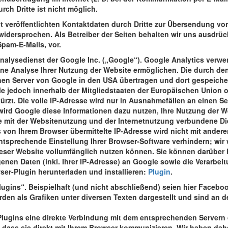
ch Dritte ist nicht möglich.
 veröffentlichten Kontaktdaten durch Dritte zur Übersendung vo
widersprochen. Als Betreiber der Seiten behalten wir uns ausdrück
pam-E-Mails, vor.
nalysedienst der Google Inc. („Google“). Google Analytics verwen
ne Analyse Ihrer Nutzung der Website ermöglichen. Die durch den
nen Server von Google in den USA übertragen und dort gespeicher
gle jedoch innerhalb der Mitgliedstaaten der Europäischen Union
rzt. Die volle IP-Adresse wird nur in Ausnahmefällen an einen S
 wird Google diese Informationen dazu nutzen, Ihre Nutzung der 
e mit der Websitenutzung und der Internetnutzung verbundene D
 von Ihrem Browser übermittelte IP-Adresse wird nicht mit ande
tsprechende Einstellung Ihrer Browser-Software verhindern; wir w
ieser Website vollumfänglich nutzen können. Sie können darüber
enen Daten (inkl. Ihrer IP-Adresse) an Google sowie die Verarbei
ser-Plugin herunterladen und installieren:
Plugin
.
gins“. Beispielhaft (und nicht abschließend) seien hier Facebook
den als Grafiken unter diversen Texten dargestellt und sind an d
lugins eine direkte Verbindung mit dem entsprechenden Servern d
, dass sie direkt mit Ihrem Browser kommunizieren. Wir haben dah