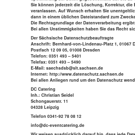
Sie können jederzeit die Löschung, Korrektur, die
veranlassen. Auf Wunsch erhalten Sie unentgeltli
dann in einem üblichen Dateistandard zum Zwecke
Die Rechtsgrundlage der Datenverarbeitung ergibt
Bei allen Unstimmigkeiten haben Sie das Recht si
Der Sächsische Datenschutzbeauftragte
Anschrift: Bernhard-von-Lindenau-Platz 1, 01067 
Postfach 12 09 05, 01008 Dresden
Telefon: 0351 493 – 5401
Telefax: 0351 493 – 5490
E-Mail: saechsdsb@slt.sachsen.de
Internet: http://www.datenschutz.sachsen.de
Bei allen Anliegen rund um den Datenschutz wende
DC Catering
Inh.: Christian Seidel
Schongauerstr. 11
04328 Leipzig
Telefon 0341-92 78 08 12
info@dc-eventcatering.de
Wir weisen ausdrücklich darauf hin, dass jede Dat