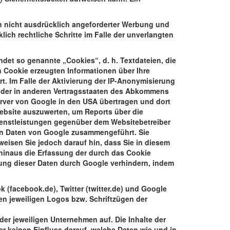
n nicht ausdrücklich angeforderter Werbung und
lich rechtliche Schritte im Falle der unverlangten
det so genannte „Cookies“, d. h. Textdateien, die
 Cookie erzeugten Informationen über Ihre
t. Im Falle der Aktivierung der IP-Anonymisierung
 oder in anderen Vertragsstaaten des Abkommens
erver von Google in den USA übertragen und dort
Website auszuwerten, um Reports über die
ienstleistungen gegenüber dem Websitebetreiber
ren Daten von Google zusammengeführt. Sie
eisen Sie jedoch darauf hin, dass Sie in diesem
 hinaus die Erfassung der durch das Cookie
tung dieser Daten durch Google verhindern, indem
 (facebook.de), Twitter (twitter.de) und Google
en jeweiligen Logos bzw. Schriftzügen der
er jeweiligen Unternehmen auf. Die Inhalte der
er keinen Einfluss darauf, welche Daten wie und in