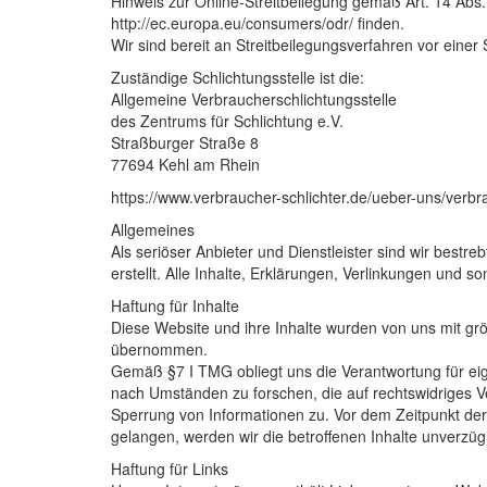
Hinweis zur Online-Streitbeilegung gemäß Art. 14 Abs.
http://ec.europa.eu/consumers/odr/ finden.
Wir sind bereit an Streitbeilegungsverfahren vor einer
Zuständige Schlichtungsstelle ist die:
Allgemeine Verbraucherschlichtungsstelle
des Zentrums für Schlichtung e.V.
Straßburger Straße 8
77694 Kehl am Rhein
https://www.verbraucher-schlichter.de/ueber-uns/verbr
Allgemeines
Als seriöser Anbieter und Dienstleister sind wir bestr
erstellt. Alle Inhalte, Erklärungen, Verlinkungen und
Haftung für Inhalte
Diese Website und ihre Inhalte wurden von uns mit größt
übernommen.
Gemäß §7 I TMG obliegt uns die Verantwortung für eige
nach Umständen zu forschen, die auf rechtswidriges Verh
Sperrung von Informationen zu. Vor dem Zeitpunkt der 
gelangen, werden wir die betroffenen Inhalte unverzügl
Haftung für Links