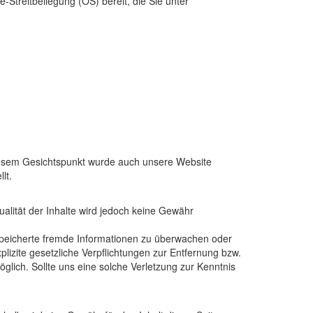
-Streitbeilegung (OS) bereit, die Sie unter
r diesem Gesichtspunkt wurde auch unsere Website
lt.
tualität der Inhalte wird jedoch keine Gewähr
gespeicherte fremde Informationen zu überwachen oder
xplizite gesetzliche Verpflichtungen zur Entfernung bzw.
glich. Sollte uns eine solche Verletzung zur Kenntnis